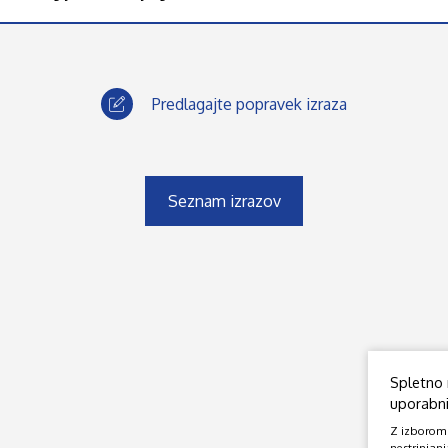
Predlagajte popravek izraza
Seznam izrazov
Spletno 
uporabniš
Z izborom o
nestrinjanj