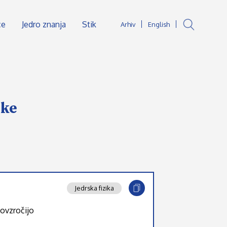
ce
Jedro znanja
Stik
Arhiv
English
ske
Jedrska fizika
povzročijo