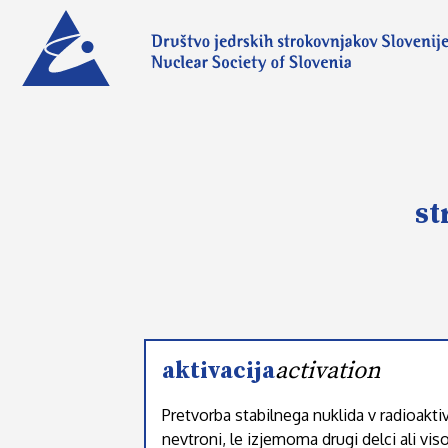
st
aktivacija
activation
Pretvorba stabilnega nuklida v radioakti
nevtroni, le izjemoma drugi delci ali v