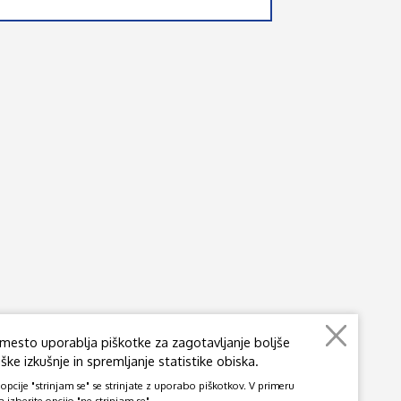
mesto uporablja piškotke za zagotavljanje boljše
ke izkušnje in spremljanje statistike obiska.
pcije "strinjam se" se strinjate z uporabo piškotkov. V primeru
a izberite opcijo "ne strinjam se".