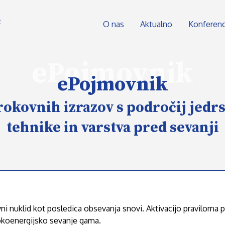
O nas
Aktualno
Konferen
ePojmovnik
ePojmovnik
rokovnih izrazov s področij jedr
tehnike in varstva pred sevanji
vni nuklid kot posledica obsevanja snovi. Aktivacijo praviloma 
isokoenergijsko sevanje gama.