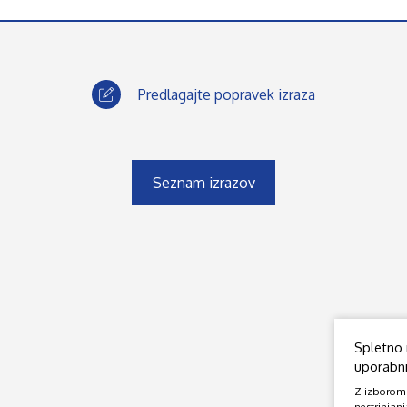
Predlagajte popravek izraza
Seznam izrazov
Spletno 
uporabniš
Z izborom o
nestrinjanj