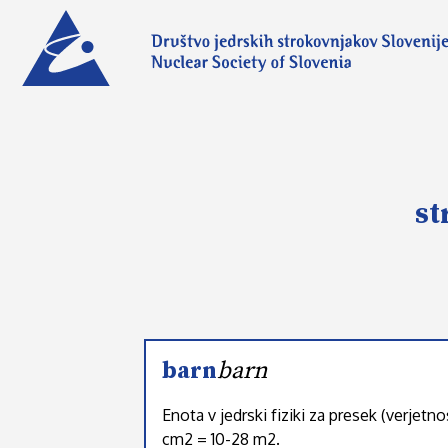
st
barn
barn
Enota v jedrski fiziki za presek (verjetno
cm2 = 10-28 m2.