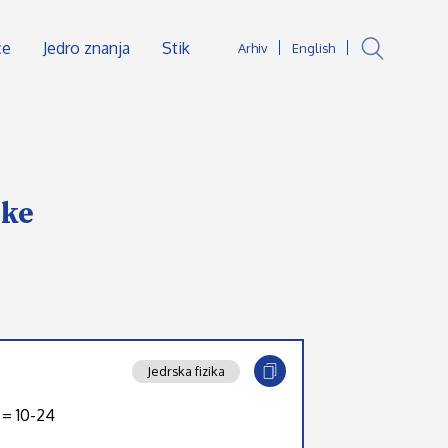
ce
Jedro znanja
Stik
Arhiv
English
ske
Jedrska fizika
n = 10-24