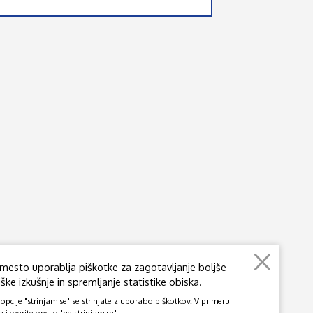
mesto uporablja piškotke za zagotavljanje boljše
ke izkušnje in spremljanje statistike obiska.
pcije "strinjam se" se strinjate z uporabo piškotkov. V primeru
a izberite opcijo "ne strinjam se".