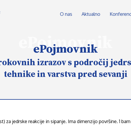
O nas
Aktualno
Konferen
ePojmovnik
ePojmovnik
rokovnih izrazov s področij jedr
tehnike in varstva pred sevanji
st) za jedrske reakcije in sipanje. Ima dimenzijo površine. 1 bar