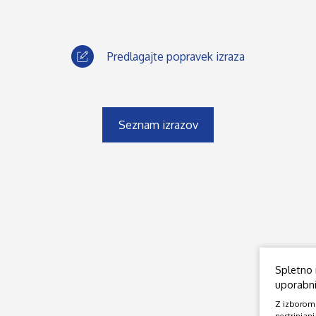
Predlagajte popravek izraza
Seznam izrazov
Spletno 
uporabniš
Z izborom o
nestrinjanj