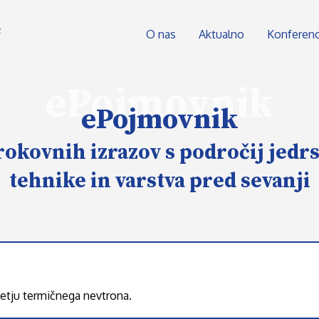
O nas
Aktualno
Konferen
ePojmovnik
ePojmovnik
rokovnih izrazov s področij jedr
tehnike in varstva pred sevanji
jetju termičnega nevtrona.