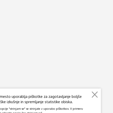
mesto uporablja piškotke za zagotavljanje boljše
ke izkušnje in spremljanje statistike obiska.
pcije "strinjam se" se strinjate z uporabo piškotkov. V primeru
a izberite opcijo "ne strinjam se".