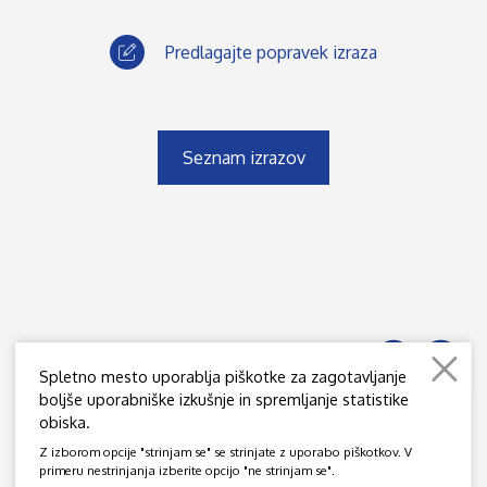
Predlagajte popravek izraza
Seznam izrazov
Spletno mesto uporablja piškotke za zagotavljanje
boljše uporabniške izkušnje in spremljanje statistike
obiska.
JAMOVA 39, SI - 1000 LJUBLJANA
Z izborom opcije "strinjam se" se strinjate z uporabo piškotkov. V
© 2020 - 2026 DRUŠTVO JEDRSKIH STROKOVNJAKOV SLOVENIJE
primeru nestrinjanja izberite opcijo "ne strinjam se".