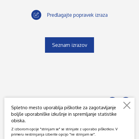
Predlagajte popravek izraza
Seznam izrazov
Spletno mesto uporablja piškotke za zagotavljanje
boljše uporabniške izkušnje in spremljanje statistike
obiska.
JAMOVA 39, SI - 1000 LJUBLJANA
Z izborom opcije "strinjam se" se strinjate z uporabo piškotkov. V
© 2020 - 2026 DRUŠTVO JEDRSKIH STROKOVNJAKOV SLOVENIJE
primeru nestrinjanja izberite opcijo "ne strinjam se".