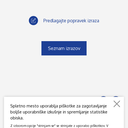
Predlagajte popravek izraza
Seznam izrazov
Spletno mesto uporablja piškotke za zagotavljanje
boljše uporabniške izkušnje in spremljanje statistike
obiska.
JAMOVA 39, SI - 1000 LJUBLJANA
Z izborom opcije "strinjam se" se strinjate z uporabo piškotkov. V