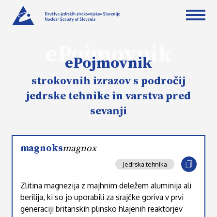
ePojmovnik
ePojmovnik
strokovnih izrazov s področij
jedrske tehnike in varstva pred
sevanji
magnoks
magnox
Jedrska tehnika
Zlitina magnezija z majhnim deležem aluminija ali
berilija, ki so jo uporabili za srajčke goriva v prvi
generaciji britanskih plinsko hlajenih reaktorjev