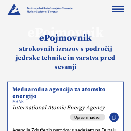
ePojmovnik
ePojmovnik
strokovnih izrazov s področij
jedrske tehnike in varstva pred
sevanji
Mednarodna agencija za atomsko
energijo
MAAE
International Atomic Energy Agency
Upravni nadzor
Agencija Združenih narodov s sedežem na Dunaju,