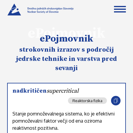
ePojmovnik
ePojmovnik
strokovnih izrazov s področij
jedrske tehnike in varstva pred
sevanji
nadkritičen
supercritical
Reaktorska fizika
Stanje pomnoževalnega sistema, ko je efektivni
pomnoževalni faktor večji od ena oziroma
reaktivnost pozitivna.