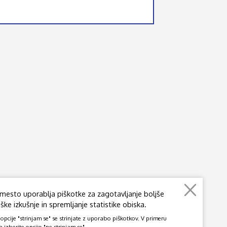
mesto uporablja piškotke za zagotavljanje boljše
ke izkušnje in spremljanje statistike obiska.
pcije "strinjam se" se strinjate z uporabo piškotkov. V primeru
a izberite opcijo "ne strinjam se".