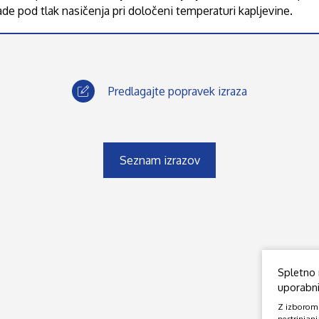
pade pod tlak nasičenja pri določeni temperaturi kapljevine.
Predlagajte popravek izraza
Seznam izrazov
Spletno 
uporabniš
Z izborom o
nestrinjanj