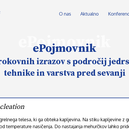
O nas
Aktualno
Konferen
ePojmovnik
ePojmovnik
rokovnih izrazov s področij jedr
tehnike in varstva pred sevanji
cleation
relnega telesa, ki ga obteka kapljevina. Na stiku kapljevine z 
 od temperature nasičenja. Do nastajanja mehurčkov lahko prid