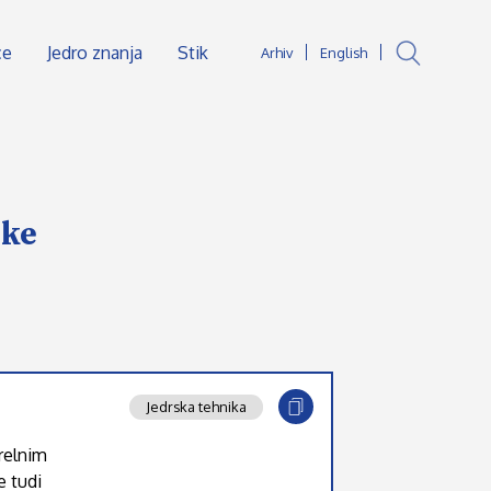
ce
Jedro znanja
Stik
Arhiv
English
ske
Jedrska tehnika
grelnim
e tudi