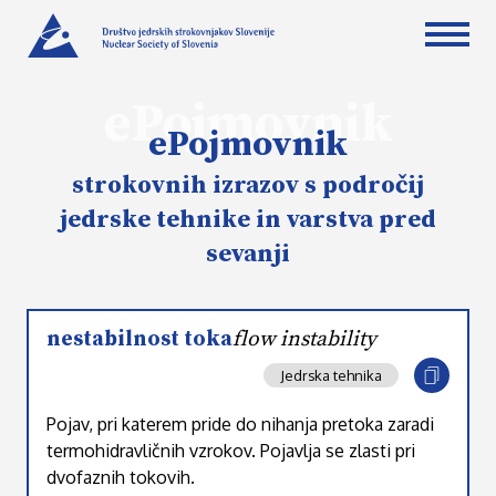
ePojmovnik
ePojmovnik
strokovnih izrazov s področij
jedrske tehnike in varstva pred
sevanji
nestabilnost toka
flow instability
Jedrska tehnika
Pojav, pri katerem pride do nihanja pretoka zaradi
termohidravličnih vzrokov. Pojavlja se zlasti pri
dvofaznih tokovih.