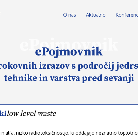
O nas
Aktualno
Konferen
ePojmovnik
ePojmovnik
rokovnih izrazov s področij jedr
tehnike in varstva pred sevanji
ki
low level waste
n alfa, nizko radiotoksičnostjo, ki oddajajo neznatno toplotno