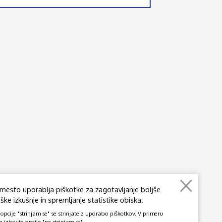
mesto uporablja piškotke za zagotavljanje boljše
ke izkušnje in spremljanje statistike obiska.
pcije "strinjam se" se strinjate z uporabo piškotkov. V primeru
a izberite opcijo "ne strinjam se".