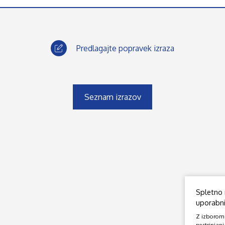
Predlagajte popravek izraza
Seznam izrazov
Spletno 
uporabniš
Z izborom o
nestrinjanj