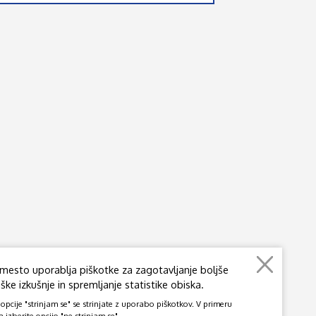
mesto uporablja piškotke za zagotavljanje boljše
ke izkušnje in spremljanje statistike obiska.
pcije "strinjam se" se strinjate z uporabo piškotkov. V primeru
a izberite opcijo "ne strinjam se".