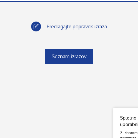
Predlagajte popravek izraza
Seznam izrazov
Spletno 
uporabniš
Z izborom o
nestrinjanj