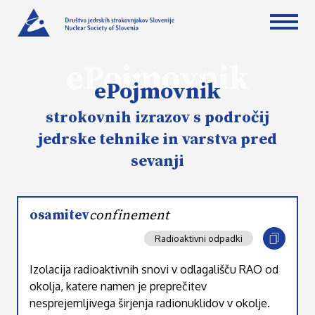
ePojmovnik
ePojmovnik
strokovnih izrazov s področij
jedrske tehnike in varstva pred
sevanji
osamitev
confinement
Radioaktivni odpadki
Izolacija radioaktivnih snovi v odlagališču RAO od
okolja, katere namen je preprečitev
nesprejemljivega širjenja radionuklidov v okolje.