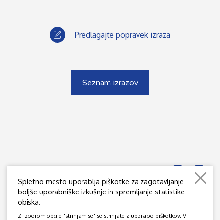
Predlagajte popravek izraza
Seznam izrazov
Spletno mesto uporablja piškotke za zagotavljanje
boljše uporabniške izkušnje in spremljanje statistike
obiska.
JAMOVA 39, SI - 1000 LJUBLJANA
Z izborom opcije "strinjam se" se strinjate z uporabo piškotkov. V