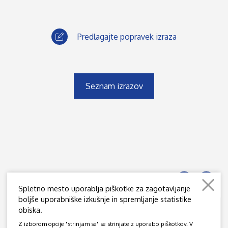
Predlagajte popravek izraza
Seznam izrazov
Spletno mesto uporablja piškotke za zagotavljanje
boljše uporabniške izkušnje in spremljanje statistike
obiska.
JAMOVA 39, SI - 1000 LJUBLJANA
Z izborom opcije "strinjam se" se strinjate z uporabo piškotkov. V