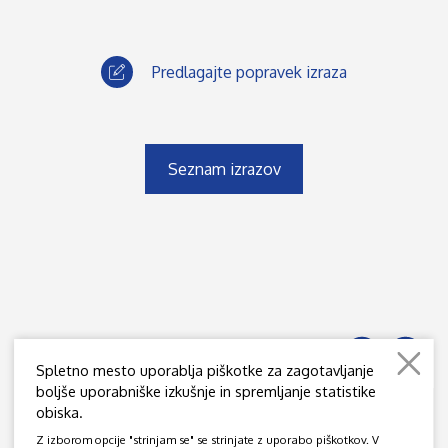
Predlagajte popravek izraza
Seznam izrazov
Spletno mesto uporablja piškotke za zagotavljanje
boljše uporabniške izkušnje in spremljanje statistike
obiska.
JAMOVA 39, SI - 1000 LJUBLJANA
Z izborom opcije "strinjam se" se strinjate z uporabo piškotkov. V