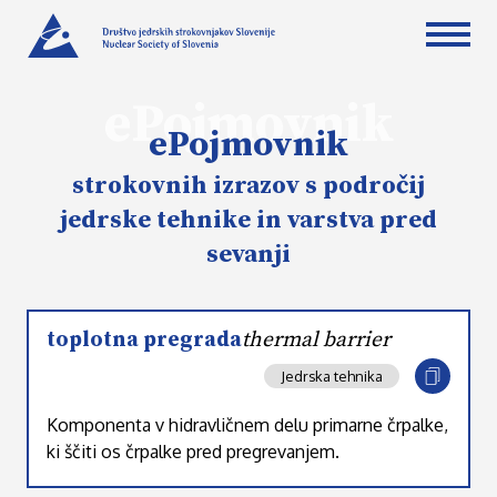
ePojmovnik
ePojmovnik
strokovnih izrazov s področij
jedrske tehnike in varstva pred
sevanji
toplotna pregrada
thermal barrier
Jedrska tehnika
Komponenta v hidravličnem delu primarne črpalke,
ki ščiti os črpalke pred pregrevanjem.